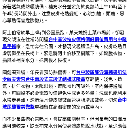
穿著透氣或防曬裝備、補充水分並避免於炎熱時上午10時至下
午4時長時間外出，注意皮膚乾熱變紅、心跳加速，頭痛、惡
心等熱傷害危險徵兆。
阿土伯常於早上8時到公園晨跑，某天媳婦上菜市場前，卻發
現父親沒在往常時間返
台中音波拉皮價格價錢價位費用
台中隆
鼻手術
家，急忙奔往公園，才發現父親體溫升高、皮膚乾熱且
虛弱倒坐在長椅上，緊急將阿土伯移至樹蔭下，如鬆脫衣物、
搧風並補充水分，送醫後才恢復。
國健署建議，年長者預防熱傷害，可
台中玻尿酸淚溝蘋果肌法
令紋夫妻宮
台中兩段式三段式結構式隆鼻
穿輕便、淺色、透
氣、排汗衣物，太陽眼鏡、遮陽帽也可吸熱，室內保持通風
外，可關掉不必要電器設備避免生成更多熱量；洗澡也能利用
水帶走暑熱，透過溫水使皮膚微血管擴張增加散熱，切勿
台中
玻尿酸醫美微整
單獨留在高溫密閉的室內或車內。
而不少長輩擔心常喝水，會提高如廁頻率，但因長者的口渴反
應可能較差，缺乏補充水分易使身體處於脫水狀態，至少應每