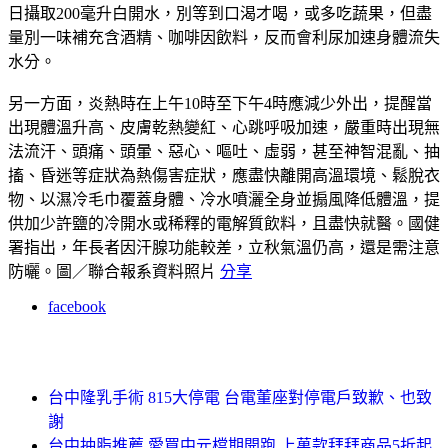
日攝取200毫升白開水，別等到口渴才喝，或多吃蔬果，但盡
量別一味補充含酒精、咖啡因飲料，反而會利尿加速身體流失
水分。
另一方面，炎熱時在上午10時至下午4時應減少外出，提醒當
出現體溫升高、皮膚乾熱變紅、心跳呼吸加速，嚴重時出現無
法流汗、頭痛、頭暈、惡心、嘔吐、虛弱，甚至神智混亂、抽
搐、昏迷等症狀為熱傷害症狀，應盡快離開高溫環境、鬆脫衣
物、以濕冷毛巾覆蓋身體、冷水噴灑全身並搧風降低體溫，提
供加少許鹽的冷開水或稀釋的電解質飲料，且盡快就醫。
國健
署指出，年長者因汗腺功能較差，立秋氣溫仍高，還是需注意
防曬。圖／聯合報系資料照片
分享
facebook
台中隆乳手術 815大停電 台電董座對停電戶致歉、也致
謝
台中抽脂推薦 愛買中元檔期開跑 上萬款拜拜商品5折起