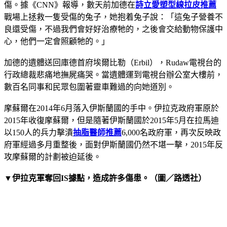
傷。據《CNN》報導，數天前加德在
詩立愛塑型線拉皮推薦
戰場上拯救一隻受傷的兔子，她抱着兔子說：「這兔子營養不
良還受傷，不過我們會好好治療牠的，之後會交給動物保護中
心，他們一定會照顧牠的。」
加德的遺體送回庫德首府埃爾比勒（Erbil），Rudaw電視台的
行政總裁悲痛地撫屍痛哭。當遺體運到電視台辦公室大樓前，
數百名同事和民眾包圍著靈車難過的向她道別。
摩蘇爾在2014年6月落入伊斯蘭國的手中。伊拉克政府軍原於
2015年收復摩蘇爾，但是隨著伊斯蘭國於2015年5月在拉馬迪
以150人的兵力擊潰
抽脂醫師推薦
6,000名政府軍，再次反映政
府軍經過多月重整後，面對伊斯蘭國仍然不堪一擊，2015年反
攻摩蘇爾的計劃被迫延後。
▼伊拉克軍奪回IS據點，造成許多傷患。（圖／路透社）