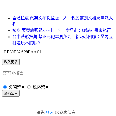
全臉拉皮 蔡英文補提監委11人 親民黨劉文雄跨黨派入
列
拉皮 要榮總照顧800壯士？ 李翔宙：應變計畫未執行
台中整形推薦 蔡正元砲轟馬英九 徐巧芯回嗆：黨內互
打還玩不膩嗎？
1EB69B62A28EAAC1
載入更多
公開留言
私密留言
發佈留言
請先
登入
以發表留言。