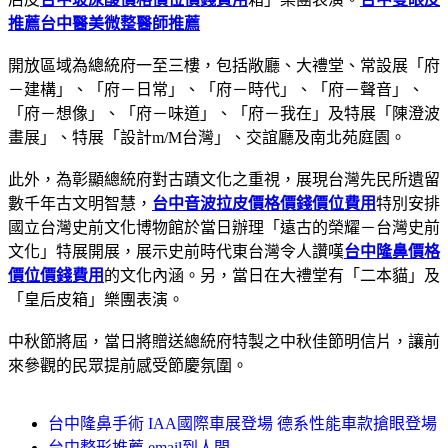
推薦
台中醫美微整醫師推薦
開放區域為總統府一至三樓，包括敞廳、大禮堂、常設展「府
－建構」、「府－日常」、「府－時代」、「府－聲音」、
「府－想像」、「府－味道」、「府－我在」及特展「陳澄波
畫展」、特展「設計m/M台灣」、交誼廳及南北苑庭園。
此外，為彰顯總統府對古蹟文化之重視，展現台灣先民所遺留
數千年古文明智慧，
台中音波拉皮價格價錢價位費用
特別安排
國立台灣史前文化博物館於當日辦理「遠古的榮耀－台灣史前
文化」特展開展，展示史前時代東台灣令人讚嘆
台中隆鼻價格
價位價錢費用
的文化內涵。另，當日在大禮堂有「二本貓」及
「皇后皮箱」樂團表演。
中秋節將屆，當日將贈送總統府特製之中秋佳節明信片，讓前
來參觀的民眾提前感受節慶氛圍。
台中隆鼻手術 IAA國際車展登場 德系性能車款搶眼登場
台中整形推薦 email到人間